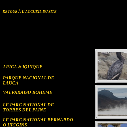
㼼桰⁰捥潨∠㼼㽸⸢㸢㬢㼠>
RETOUR À L'ACCUEIL DU SITE
ARICA & IQUIQUE
PARQUE NACIONAL DE
LAUCA
VALPARAISO BOHEME
LE PARC NATIONAL DE
TORRES DEL PAINE
LE PARC NATIONAL BERNARDO
O'HIGGINS