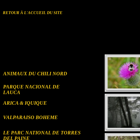
㼼桰⁰捥潨∠㼼㽸⸢㸢㬢㼠>
RETOUR À L'ACCUEIL DU SITE
ANIMAUX DU CHILI NORD
PARQUE NACIONAL DE
LAUCA
ARICA & IQUIQUE
VALPARAISO BOHEME
LE PARC NATIONAL DE TORRES
DEL PAINE