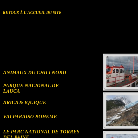
㼼桰⁰捥潨∠㼼㽸⸢㸢㬢㼠>
RETOUR À L'ACCUEIL DU SITE
ANIMAUX DU CHILI NORD
PARQUE NACIONAL DE
LAUCA
ARICA & IQUIQUE
VALPARAISO BOHEME
LE PARC NATIONAL DE TORRES
DEL PAINE