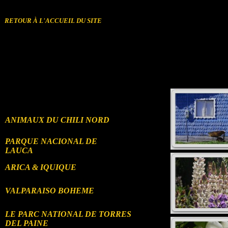
㼼桰⁰捥潨∠㼼㽸⸢㸢㬢㼠>
RETOUR À L'ACCUEIL DU SITE
ANIMAUX DU CHILI NORD
PARQUE NACIONAL DE
LAUCA
ARICA & IQUIQUE
VALPARAISO BOHEME
LE PARC NATIONAL DE TORRES
DEL PAINE